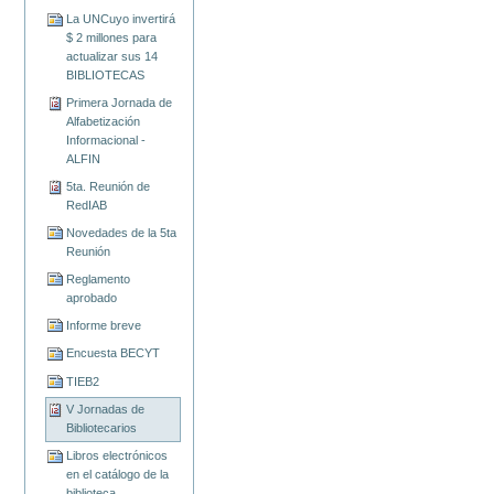
La UNCuyo invertirá
$ 2 millones para
actualizar sus 14
BIBLIOTECAS
Primera Jornada de
Alfabetización
Informacional -
ALFIN
5ta. Reunión de
RedIAB
Novedades de la 5ta
Reunión
Reglamento
aprobado
Informe breve
Encuesta BECYT
TIEB2
V Jornadas de
Bibliotecarios
Libros electrónicos
en el catálogo de la
biblioteca