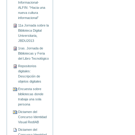
Informacional-
ALFIN: “Hacia una
nueva cultura
informacional”
11a Jornada sobre la
Biblioteca Digital
Universitaria,
JBDU2013
1ras. Jornada de
Bibliotecas y Feria
del Libro Tecnológico
Repositorios
digitales:
Descripción de
objetos digitales
Encuesta sobre
bibliotecas donde
trabaja una sola
Dictamen del
Concurso Identidad
Visual RedIAB
Dictamen del
Concurso Identidad