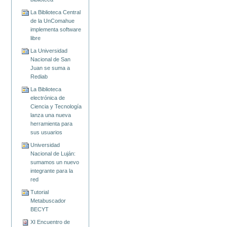
La Biblioteca Central
de la UnComahue
implementa software
libre
La Universidad
Nacional de San
Juan se suma a
Rediab
La Biblioteca
electrónica de
Ciencia y Tecnología
lanza una nueva
herramienta para
sus usuarios
Universidad
Nacional de Luján:
sumamos un nuevo
integrante para la
red
Tutorial
Metabuscador
BECYT
XI Encuentro de