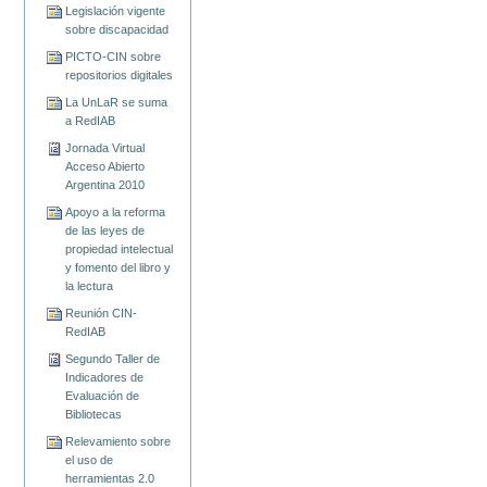
Legislación vigente
sobre discapacidad
PICTO-CIN sobre
repositorios digitales
La UnLaR se suma
a RedIAB
Jornada Virtual
Acceso Abierto
Argentina 2010
Apoyo a la reforma
de las leyes de
propiedad intelectual
y fomento del libro y
la lectura
Reunión CIN-
RedIAB
Segundo Taller de
Indicadores de
Evaluación de
Bibliotecas
Relevamiento sobre
el uso de
herramientas 2.0