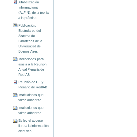
Alfabetización
Informacional
(ALFIN): de la teoría
a la práctica
Publicación:
Estándares del
Sistema de
Bibliotecas de la
Universidad de
Buenos Aires
Invitaciones para
asistir a la Reunión
Anual Plenaria de
RedIAB
Reunión de CE y
Plenario de RedIAB
Instituciones que
faltan adherirse
Instituciones que
faltan adherirse
Es ley el acceso
libre a la información
científica