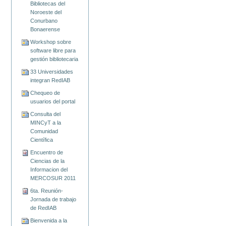
Bibliotecas del
Noroeste del
Conurbano
Bonaerense
Workshop sobre
software libre para
gestión bibliotecaria
33 Universidades
integran RedIAB
Chequeo de
usuarios del portal
Consulta del
MINCyT a la
Comunidad
Científica
Encuentro de
Ciencias de la
Informacion del
MERCOSUR 2011
6ta. Reunión-
Jornada de trabajo
de RedIAB
Bienvenida a la