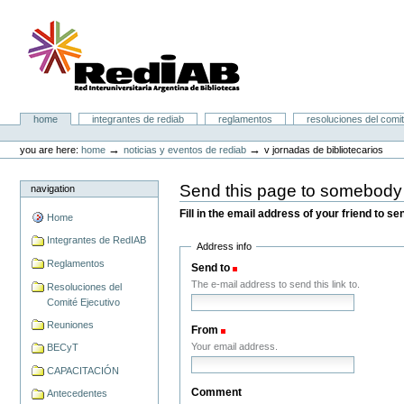
Skip
to
content.
|
Skip
to
navigation
Portal RedIAB
Sections
home
integrantes de rediab
reglamentos
resoluciones del comit
Personal
tools
→
→
you are here:
home
noticias y eventos de rediab
v jornadas de bibliotecarios
Send this page to somebody
navigation
Fill in the email address of your friend to s
Home
Integrantes de RedIAB
Address info
Reglamentos
Send to
(Required)
The e-mail address to send this link to.
Resoluciones del
Comité Ejecutivo
Reuniones
From
(Required)
Your email address.
BECyT
CAPACITACIÓN
Comment
Antecedentes