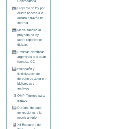
Convocatoria
Proyecto de ley por
el libre acceso a la
cultura a través de
Internet
Media sanción al
proyecto de ley
sobre repositorios
digitales
Revistas científicas
argentinas que usan
licencias CC
Excepción y
flexibilización del
derecho de autor en
bibliotecas y
archivos
OMPI Tópicos para
tratado
Derecho de autor -
correcciones a la
noticia anterior!
XII Encuentro de