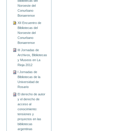
Bibliotecas del
Noroeste del
Conurbano
Bonaerense
XII Encuentro de
Bibliotecas del
Noroeste del
Conurbano
Bonaerense
III Jornadas de
Archivos, Bibliotecas
y Museos en La
Rioja 2012
I Jornadas de
Bibliotecas de la
Universidad de
Rosario
El derecho de autor
y el derecho de
acceso al
conocimiento:
tensiones y
proyectos en las
bibliotecas
argentinas