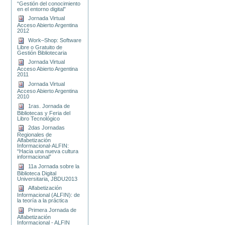
“Gestión del conocimiento
en el entorno digital”
Jornada Virtual
Acceso Abierto Argentina
2012
Work–Shop: Software
Libre o Gratuito de
Gestión Bibliotecaria
Jornada Virtual
Acceso Abierto Argentina
2011
Jornada Virtual
Acceso Abierto Argentina
2010
1ras. Jornada de
Bibliotecas y Feria del
Libro Tecnológico
2das Jornadas
Regionales de
Alfabetización
Informacional-ALFIN:
“Hacia una nueva cultura
informacional”
11a Jornada sobre la
Biblioteca Digital
Universitaria, JBDU2013
Alfabetización
Informacional (ALFIN): de
la teoría a la práctica
Primera Jornada de
Alfabetización
Informacional - ALFIN