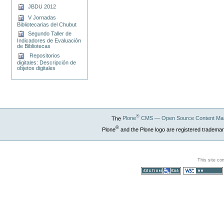
JBDU 2012
V Jornadas
Bibliotecarias del Chubut
Segundo Taller de
Indicadores de Evaluación
de Bibliotecas
Repositorios
digitales: Descripción de
objetos digitales
®
The
Plone
CMS — Open Source Content Ma
®
Plone
and the Plone logo are registered trademar
This site co
Section 508
WCAG