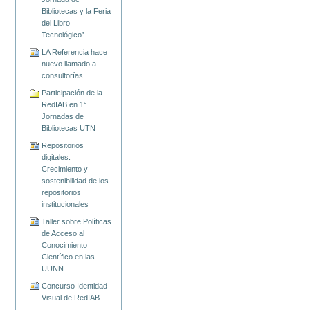
Bibliotecas y la Feria
del Libro
Tecnológico”
LA Referencia hace
nuevo llamado a
consultorías
Participación de la
RedIAB en 1°
Jornadas de
Bibliotecas UTN
Repositorios
digitales:
Crecimiento y
sostenibilidad de los
repositorios
institucionales
Taller sobre Políticas
de Acceso al
Conocimiento
Científico en las
UUNN
Concurso Identidad
Visual de RedIAB